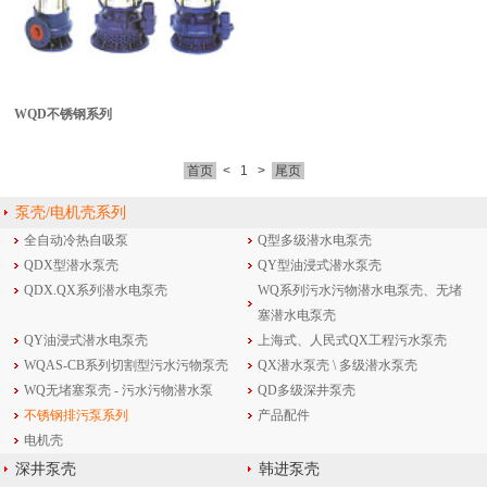
WQD不锈钢系列
首页
<
1
>
尾页
泵壳/电机壳系列
全自动冷热自吸泵
Q型多级潜水电泵壳
QDX型潜水泵壳
QY型油浸式潜水泵壳
QDX.QX系列潜水电泵壳
WQ系列污水污物潜水电泵壳、无堵
塞潜水电泵壳
QY油浸式潜水电泵壳
上海式、人民式QX工程污水泵壳
WQAS-CB系列切割型污水污物泵壳
QX潜水泵壳 \ 多级潜水泵壳
WQ无堵塞泵壳 - 污水污物潜水泵
QD多级深井泵壳
不锈钢排污泵系列
产品配件
电机壳
深井泵壳
韩进泵壳