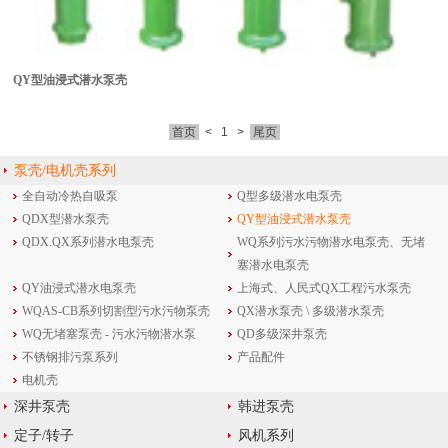
QY型油浸式潜水泵壳
首页
<
1
>
尾页
泵壳/电机壳系列
全自动冷热自吸泵
Q型多级潜水电泵壳
QDX型潜水泵壳
QY型油浸式潜水泵壳
QDX.QX系列潜水电泵壳
WQ系列污水污物潜水电泵壳、无堵
塞潜水电泵壳
QY油浸式潜水电泵壳
上海式、人民式QX工程污水泵壳
WQAS-CB系列切割型污水污物泵壳
QX潜水泵壳 \ 多级潜水泵壳
WQ无堵塞泵壳 - 污水污物潜水泵
QD多级深井泵壳
不锈钢排污泵系列
产品配件
电机壳
深井泵壳
韩进泵壳
定子/转子
风机系列