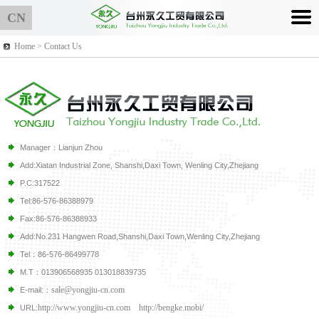
CN
Home > Contact Us
Manager：Lianjun Zhou
Add:Xiatan Industrial Zone, Shanshi,Daxi Town, Wenling City,Zhejiang
P.C:317522
Tel:86-576-86388979
Fax:86-576-86388933
Add:No.231 Hangwen Road,Shanshi,Daxi Town,Wenling City,Zhejiang
Tel：86-576-86499778
M.T：013906568935 013018839735
sale@yongjiu-cn.com
E-mail:：
http://www.yongjiu-cn.com
http://bengke.mobi/
URL: