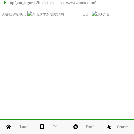
http://yongjiugm8.b2b.hc360.com
http://www.yongjiugm.cn/
WANGWANG：
QQ：
Home
Tel
Email
Contact